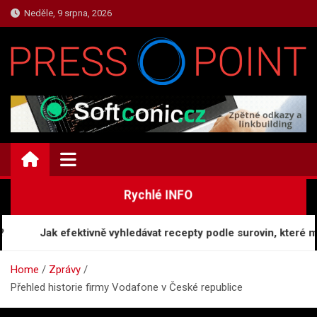
Skip
Neděle, 9 srpna, 2026
to
content
ZPRAVY.PRESS-POINT.CZ
Zprávy a Informace
Rychlé INFO
Jak efektivně vyhledávat recepty podle surovin, které máte 
Home
Zprávy
Přehled historie firmy Vodafone v České republice