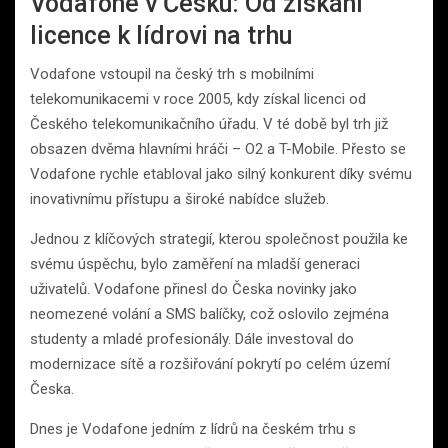
Vodafone v Česku: Od získání
licence k lídrovi na trhu
Vodafone vstoupil na český trh s mobilními
telekomunikacemi v roce 2005, kdy získal licenci od
Českého telekomunikačního úřadu. V té době byl trh již
obsazen dvěma hlavními hráči – O2 a T-Mobile. Přesto se
Vodafone rychle etabloval jako silný konkurent díky svému
inovativnímu přístupu a široké nabídce služeb.
Jednou z klíčových strategií, kterou společnost použila ke
svému úspěchu, bylo zaměření na mladší generaci
uživatelů. Vodafone přinesl do Česka novinky jako
neomezené volání a SMS balíčky, což oslovilo zejména
studenty a mladé profesionály. Dále investoval do
modernizace sítě a rozšiřování pokrytí po celém území
Česka.
Dnes je Vodafone jedním z lídrů na českém trhu s